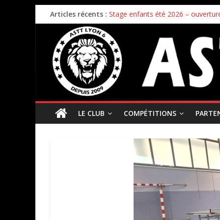
Articles récents :
Stage enfants été 2026 – ouverture
Championnat par équipes – 21/22
Bilan de la première phase des ch
Bilan de fin de saison pour nos éq
Inscriptions 2026/2027 – c’est parti 
LE CLUB
COMPÉTITIONS
PARTE