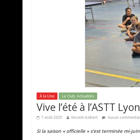
À la Une
Le Club: Actualités
Vive l’été à l’ASTT Lyon
7 août 2025
Vincent Azibert
Aucun commentai
Si la saison « officielle » s’est terminée mi-ju