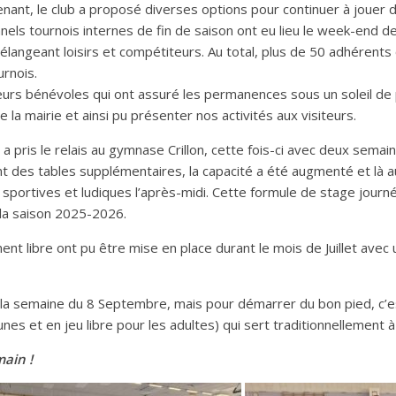
nt, le club a proposé diverses options pour continuer à jouer dur
ionnels tournois internes de fin de saison ont eu lieu le week-end d
élangeant loisirs et compétiteurs. Au total, plus de 50 adhérents
urnois.
urs bénévoles qui ont assuré les permanences sous un soleil de pl
la mairie et ainsi pu présenter nos activités aux visiteurs.
i a pris le relais au gymnase Crillon, cette fois-ci avec deux sema
érant des tables supplémentaires, la capacité a été augmenté et là 
és sportives et ludiques l’après-midi. Cette formule de stage journ
la saison 2025-2026.
ent libre ont pu être mise en place durant le mois de Juillet avec
la semaine du 8 Septembre, mais pour démarrer du bon pied, c’es
unes et en jeu libre pour les adultes) qui sert traditionnellement
main !