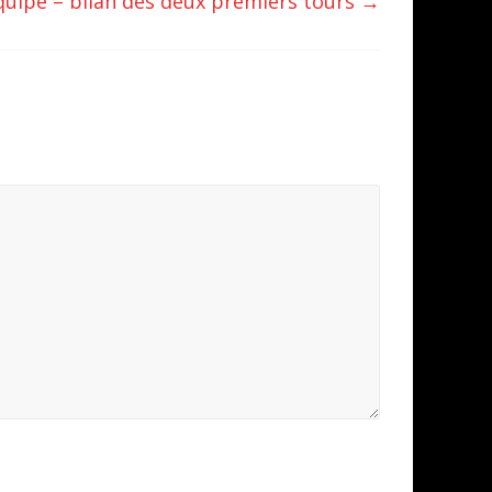
uipe – bilan des deux premiers tours
→