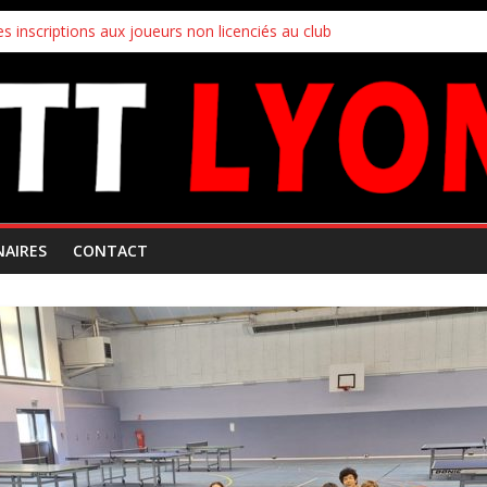
s inscriptions aux joueurs non licenciés au club
 Mars 2026
ampionnats par équipes
uipes
!
NAIRES
CONTACT