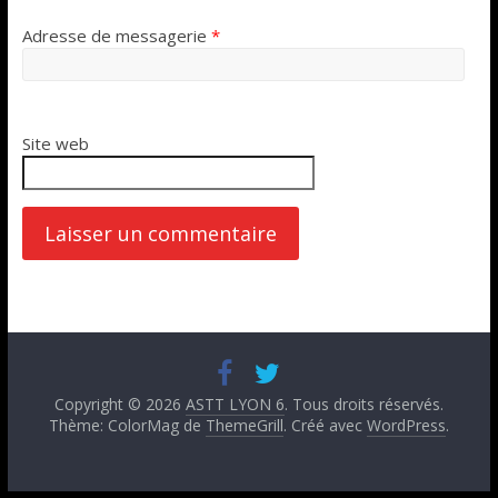
Adresse de messagerie
*
Site web
Copyright © 2026
ASTT LYON 6
. Tous droits réservés.
Thème: ColorMag de
ThemeGrill
. Créé avec
WordPress
.