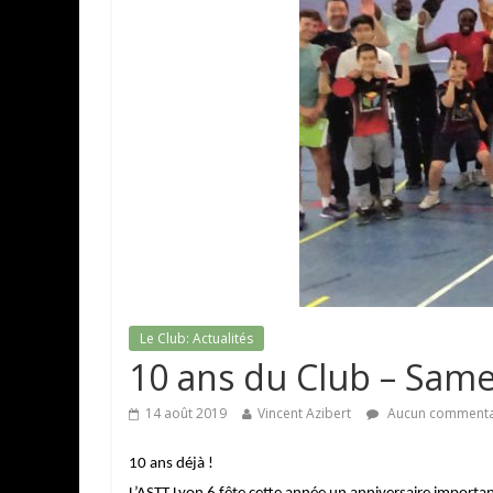
Le Club: Actualités
10 ans du Club – Sam
14 août 2019
Vincent Azibert
Aucun commenta
10 ans déjà !