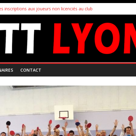
s inscriptions aux joueurs non licenciés au club
 Mars 2026
ampionnats par équipes
uipes
!
NAIRES
CONTACT