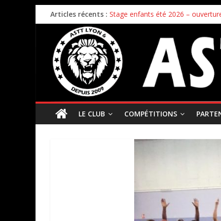
Articles récents :
Stage enfants été 2026 – ouverture
Championnat par équipes – 21/22
Bilan de la première phase des ch
Bilan de fin de saison pour nos éq
Inscriptions 2026/2027 – c’est parti 
LE CLUB
COMPÉTITIONS
PARTE