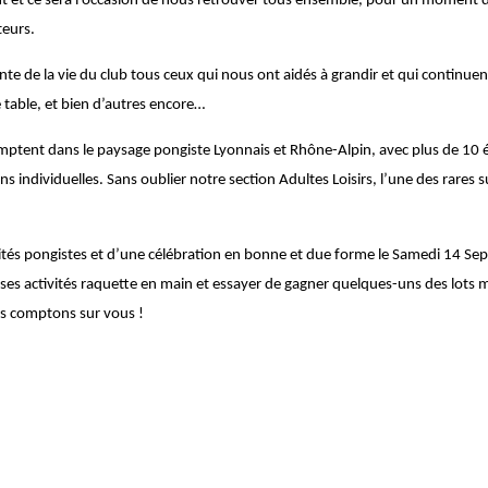
nt et ce sera l’occasion de nous retrouver tous ensemble, pour un moment d
teurs.
te de la vie du club tous ceux qui nous ont aidés à grandir et qui continuent d
 table, et bien d’autres encore…
omptent dans le paysage pongiste Lyonnais et Rhône-Alpin, avec plus de 10
s individuelles. Sans oublier notre section Adultes Loisirs, l’une des rares
tés pongistes et d’une célébration en bonne et due forme le Samedi 14 Sep
ses activités raquette en main et essayer de gagner quelques-uns des lots m
s comptons sur vous !