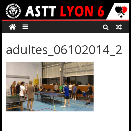
adultes_06102014_2