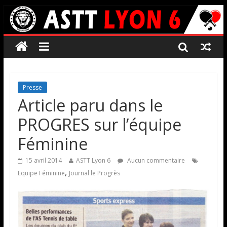
Presse
Article paru dans le
PROGRES sur l’équipe
Féminine
15 avril 2014
ASTT Lyon 6
Aucun commentaire
,
Equipe Féminine
Journal le Progrès