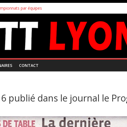
ampionnats par équipes
uipes
!
s inscriptions aux joueurs non licenciés au club
 Mars 2026
NAIRES
CONTACT
 6 publié dans le journal le Pr