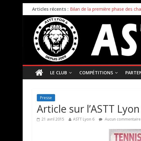
Articles récents :
Bilan de la première phase des ch
Bilan de fin de saison pour nos éq
Inscriptions 2026/2027 – c’est parti 
Stage enfants été 2026 – ouverture
Championnat par équipes – 21/22
LE CLUB
COMPÉTITIONS
PARTE
Presse
Article sur l’ASTT Lyon
21 avril 2015
ASTT Lyon 6
Aucun commentaire