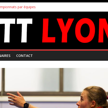
ampionnats par équipes
uipes
!
s inscriptions aux joueurs non licenciés au club
 Mars 2026
NAIRES
CONTACT