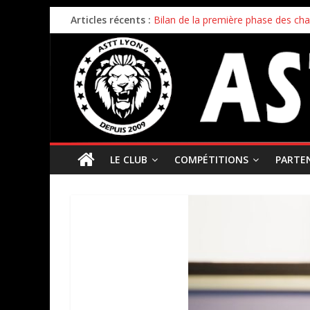
Articles récents :
Bilan de la première phase des ch
Bilan de fin de saison pour nos éq
Inscriptions 2026/2027 – c’est parti 
Stage enfants été 2026 – ouverture
Championnat par équipes – 21/22
LE CLUB
COMPÉTITIONS
PARTE