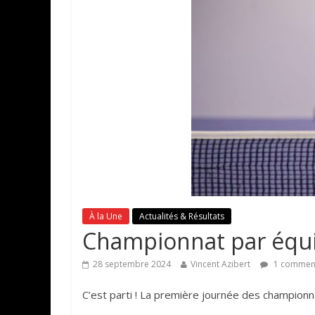
À la Une
Actualités & Résultats
Championnat par équi
28 septembre 2024
Vincent Azibert
1 comment
C’est parti ! La première journée des championna