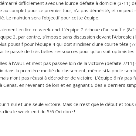
émarré difficilement avec une lourde défaite à domicile (3/11) de
au complet pour ce premier tour, n’a pas démérité, et on peut so
é. Le maintien sera l’objectif pour cette équipe.
alement en lice ce week-end. L’équipe 2 échoue d’un souffle (8/
équipe 3, par contre, s’impose sans discussion devant l’Arbresle 
s poussif pour l’équipe 4 qui doit s’incliner d’une courte tête (7
r le passé de très belles ressources pour qu’on soit optimistes su
les à l’ASUL et n’est pas passée loin de la victoire (défaite 7/11
emin dans la première moitié du classement, même si la poule semb
ais n’ont pas réussi à décrocher de victoire. L’équipe 6 n’a pas f
 à Genas, en revenant de loin et en gagnant 6 des 8 derniers simp
our 1 nul et une seule victoire. Mais ce n’est que le début et tous
ura lieu le week-end du 5/6 Octobre !