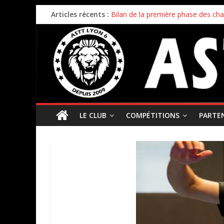
Articles récents :
Bilan de la première phase des ch
Bilan de fin de saison pour nos éq
Inscriptions 2026/2027 – c’est parti 
Stage enfants été 2026 – ouverture
Championnat par équipes – 21/22
LE CLUB
COMPÉTITIONS
PARTE