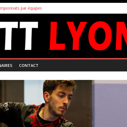
ampionnats par équipes
uipes
!
s inscriptions aux joueurs non licenciés au club
 Mars 2026
NAIRES
CONTACT