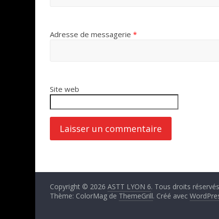
Adresse de messagerie
*
Site web
Copyright © 2026
ASTT LYON 6
. Tous droits réservés
Thème: ColorMag de
ThemeGrill
. Créé avec
WordPre