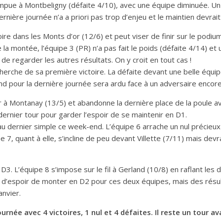
rompue à Montbeligny (défaite 4/10), avec une équipe diminuée. Un
ernière journée n’a a priori pas trop d’enjeu et le maintien devrai
oire dans les Monts d’or (12/6) et peut viser de finir sur le podiu
a montée, l’équipe 3 (PR) n’a pas fait le poids (défaite 4/14) et 
e regarder les autres résultats. On y croit en tout cas !
recherche de sa première victoire. La défaite devant une belle équi
nd pour la dernière journée sera ardu face à un adversaire encor
à Montanay (13/5) et abandonne la dernière place de la poule avant
ernier tour pour garder l’espoir de se maintenir en D1.
 dernier simple ce week-end. L’équipe 6 arrache un nul précieux à
 7, quant à elle, s’incline de peu devant Villette (7/11) mais devr
D3. L’équipe 8 s’impose sur le fil à Gerland (10/8) en raflant les
 d’espoir de monter en D2 pour ces deux équipes, mais des résu
nvier.
ournée avec 4 victoires, 1 nul et 4 défaites. Il reste un tour a