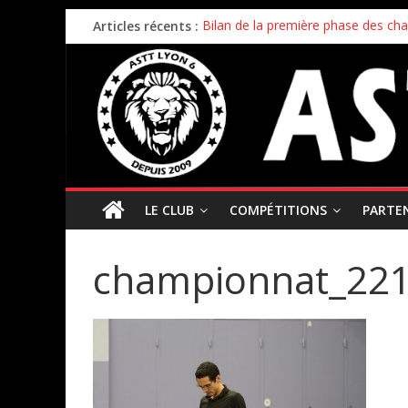
Articles récents :
Bilan de la première phase des ch
Bilan de fin de saison pour nos éq
Inscriptions 2026/2027 – c’est parti 
Stage enfants été 2026 – ouverture
Championnat par équipes – 21/22
LE CLUB
COMPÉTITIONS
PARTE
championnat_22