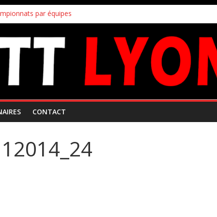
ampionnats par équipes
uipes
!
s inscriptions aux joueurs non licenciés au club
 Mars 2026
NAIRES
CONTACT
112014_24