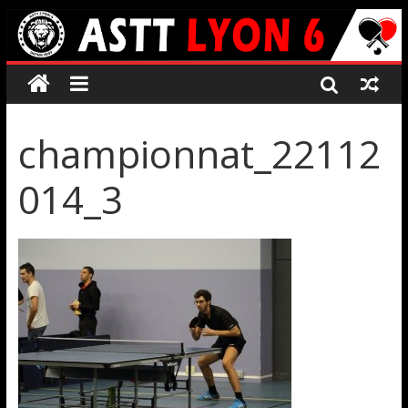
championnat_22112
014_3