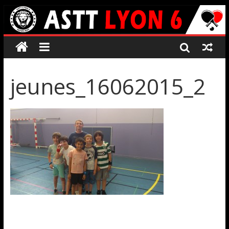
jeunes_16062015_2