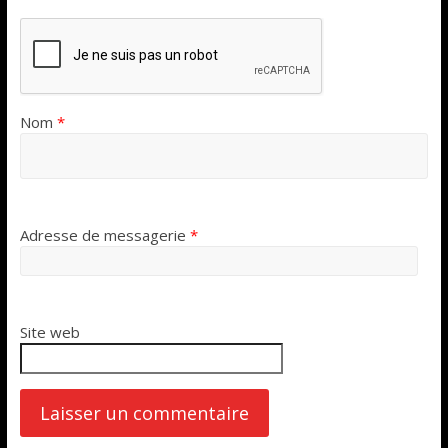
Nom
*
Adresse de messagerie
*
Site web