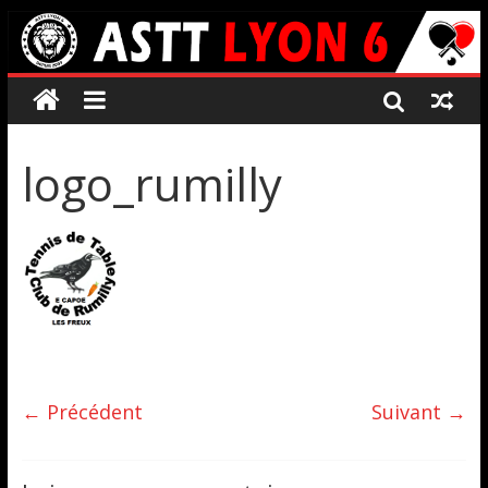
logo_rumilly
← Précédent
Suivant →