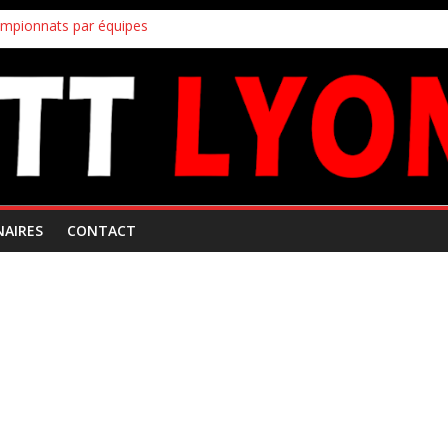
ampionnats par équipes
uipes
!
s inscriptions aux joueurs non licenciés au club
 Mars 2026
NAIRES
CONTACT