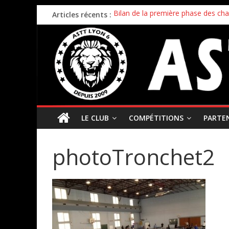
Articles récents :
Bilan de la première phase des ch
Bilan de fin de saison pour nos éq
Inscriptions 2026/2027 – c’est parti 
Stage enfants été 2026 – ouverture
Championnat par équipes – 21/22
LE CLUB
COMPÉTITIONS
PARTE
photoTronchet2