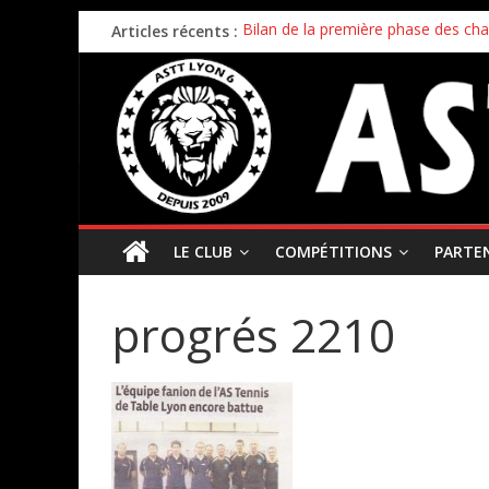
Articles récents :
Bilan de la première phase des ch
Bilan de fin de saison pour nos éq
Inscriptions 2026/2027 – c’est parti 
Stage enfants été 2026 – ouverture
Championnat par équipes – 21/22
LE CLUB
COMPÉTITIONS
PARTE
progrés 2210