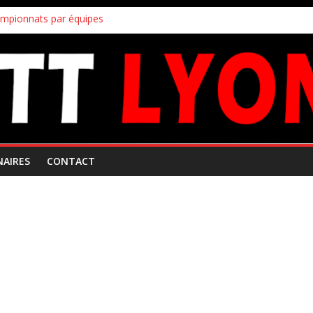
ampionnats par équipes
uipes
!
s inscriptions aux joueurs non licenciés au club
 Mars 2026
NAIRES
CONTACT