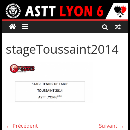
stageToussaint2014
← Précédent
Suivant →