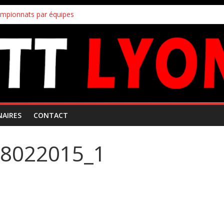
ampionnats par équipes
uipes
!
s inscriptions aux joueurs non licenciés au club
 Mars 2026
NAIRES
CONTACT
28022015_1