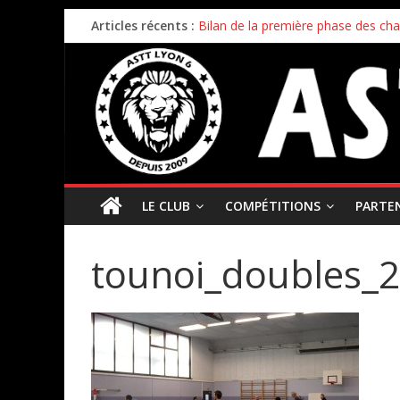
Articles récents :
Bilan de la première phase des ch
Bilan de fin de saison pour nos éq
Inscriptions 2026/2027 – c’est parti 
Stage enfants été 2026 – ouverture
Championnat par équipes – 21/22
LE CLUB
COMPÉTITIONS
PARTE
tounoi_doubles_