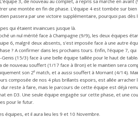
 L’équipe 3, de nouveau au complet, a repris sa marche en avant (
er une montée en fin de phase. L’équipe 4 est tombée sur bien pl
intien passera par une victoire supplémentaire, pourquoi pas dès 
pes qui étaient invaincues jusque là.
croché un nul mérité face à Champagne (9/9), les deux équipes éta
L’équipe 6, malgré deux absents, s’est imposée face à une autre é
 phase ? A confirmer dans les prochains tours. Enfin, l’équipe 7, qu
-Genis (15/3) face à une belle équipe taillée pour le haut de table
 a de nouveau souffert (1/17 face à Bron) et le maintien sera com
e
uniquement son 2
match, et a aussi souffert à Mornant (4/14). Mai
urs composée de nos 4 plus brillants espoirs, est allée arracher l
s dur reste à faire, mais le parcours de cette équipe est déjà rem
nat en D3. Une seule équipe engagée sur cette phase, et une cou
s pour le futur.
s équipes, et il aura lieu les 9 et 10 Novembre.