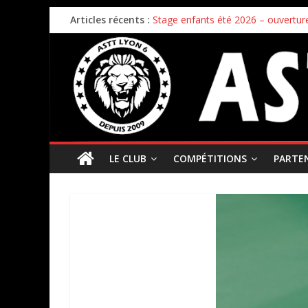
Articles récents :
Stage enfants été 2026 – ouverture
Championnat par équipes – 21/22
Bilan de la première phase des ch
Bilan de fin de saison pour nos éq
Inscriptions 2026/2027 – c’est parti 
LE CLUB
COMPÉTITIONS
PARTE