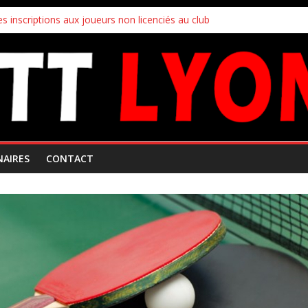
s inscriptions aux joueurs non licenciés au club
 Mars 2026
ampionnats par équipes
uipes
!
NAIRES
CONTACT