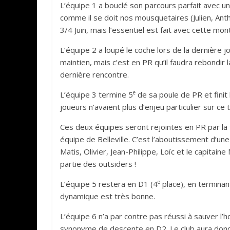
L’équipe 1 a bouclé son parcours parfait avec un
comme il se doit nos mousquetaires (Julien, Antho
3/4 Juin, mais l’essentiel est fait avec cette mo
L’équipe 2 a loupé le coche lors de la dernière jou
maintien, mais c’est en PR qu’il faudra rebondi
dernière rencontre.
e
L’équipe 3 termine 5
de sa poule de PR et finit 
joueurs n’avaient plus d’enjeu particulier sur ce 
Ces deux équipes seront rejointes en PR par la f
équipe de Belleville. C’est l’aboutissement d’u
Matis, Olivier, Jean-Philippe, Loïc et le capitai
partie des outsiders !
e
L’équipe 5 restera en D1 (4
place), en terminant
dynamique est très bonne.
L’équipe 6 n’a par contre pas réussi à sauver l’
synonyme de descente en D2. Le club aura donc de