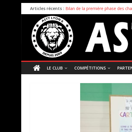
Articles récents :
Bilan de la première phase des ch
Bilan de fin de saison pour nos éq
Inscriptions 2026/2027 – c’est parti 
Stage enfants été 2026 – ouverture
Championnat par équipes – 21/22
LE CLUB
COMPÉTITIONS
PARTE