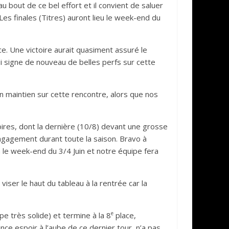
 bout de ce bel effort et il convient de saluer
Les finales (Titres) auront lieu le week-end du
e. Une victoire aurait quasiment assuré le
i signe de nouveau de belles perfs sur cette
on maintien sur cette rencontre, alors que nos
oires, dont la dernière (10/8) devant une grosse
engagement durant toute la saison. Bravo à
ra le week-end du 3/4 Juin et notre équipe fera
iser le haut du tableau à la rentrée car la
e
pe très solide) et termine à la 8
place,
ce espoir à l’aube de ce dernier tour, n’a pas