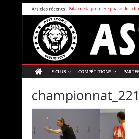
Articles récents :
Bilan de la première phase des ch
Bilan de fin de saison pour nos éq
Inscriptions 2026/2027 – c’est parti 
Stage enfants été 2026 – ouverture
Championnat par équipes – 21/22
LE CLUB
COMPÉTITIONS
PARTE
championnat_22