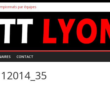
ampionnats par équipes
uipes
!
s inscriptions aux joueurs non licenciés au club
 Mars 2026
NAIRES
CONTACT
112014_35