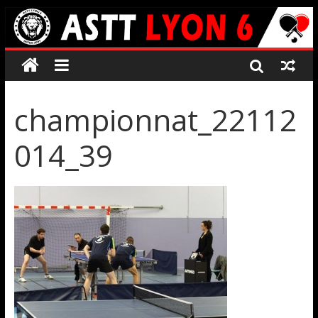
championnat_22112
014_39