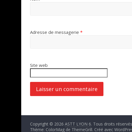
Adresse de messagerie
*
Site web
Copyright © 2026
ASTT LYON 6
. Tous droits réservés
Thème: ColorMag de
ThemeGrill
. Créé avec
WordPre