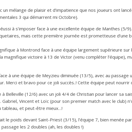
 un mélange de plaisir et d’impatience que nos joueurs ont lancé 
mentales 3 qui démarrent mi Octobre).
réussi à s’imposer face à une excellente équipe de Manthes (5/9). 
squetaires, mais cette première journée est prometteuse d’une b
nifique à Montrond face à une équipe largement supérieure sur le 
la magnifique victoire à 13 de Victor (venu compléter l’équipe), m
face à une équipe de Meyzieu diminuée (13/5), avec au passage un
ur. Merci et bravo pour ce joli succès..! Cette équipe peut nourrir
à Belleville (12/6) avec un joli 4/4 de Christian pour lancer sa sai
. Gabriel, Vincent et Loïc (pour son premier match avec le club) n’
u tableau, et peut-être mieux…!
 fait le poids devant Saint-Priest (3/15), l’équipe 7, bien menée p
u passage les 2 doubles (ah, les doubles !)