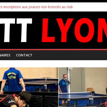
s inscriptions aux joueurs non licenciés au club
 Mars 2026
ampionnats par équipes
uipes
!
NAIRES
CONTACT