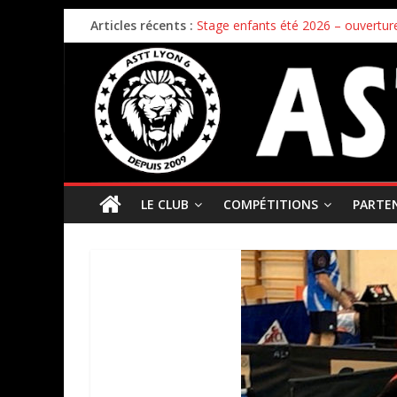
Articles récents :
Stage enfants été 2026 – ouverture
Championnat par équipes – 21/22
Bilan de la première phase des ch
Bilan de fin de saison pour nos éq
Inscriptions 2026/2027 – c’est parti 
LE CLUB
COMPÉTITIONS
PARTE