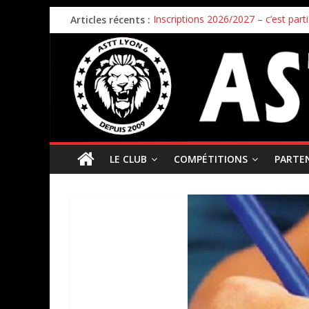
Articles récents :
Inscriptions 2026/2027 – c’est parti 
Stage enfants été 2026 – ouverture
Championnat par équipes – 21/22
Bilan de la première phase des ch
Bilan de fin de saison pour nos éq
LE CLUB
COMPÉTITIONS
PARTE