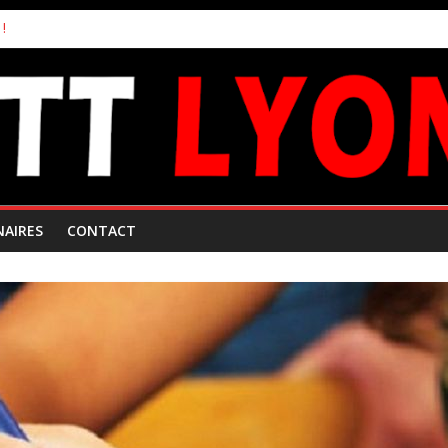
!
s inscriptions aux joueurs non licenciés au club
 Mars 2026
ampionnats par équipes
uipes
NAIRES
CONTACT