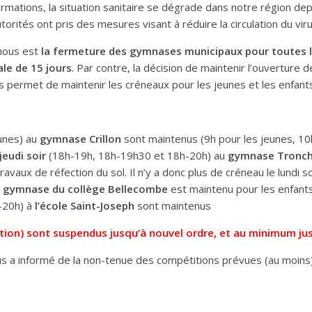
mations, la situation sanitaire se dégrade dans notre région dep
orités ont pris des mesures visant à réduire la circulation du vir
 nous est
la fermeture des gymnases municipaux pour toutes l
le de 15 jours
. Par contre, la décision de maintenir l’ouverture
s permet de maintenir les créneaux pour les jeunes et les enfant
unes) au
gymnase Crillon
sont maintenus (9h pour les jeunes, 10
jeudi soir
(18h-19h, 18h-19h30 et 18h-20h) au
gymnase Tronc
s travaux de réfection du sol. Il n’y a donc plus de créneau le lund
u
gymnase du collège Bellecombe
est maintenu pour les enfants
-20h) à
l’école Saint-Joseph
sont maintenus
ition) sont suspendus jusqu’à nouvel ordre, et au minimum ju
us a informé de la non-tenue des compétitions prévues (au moins