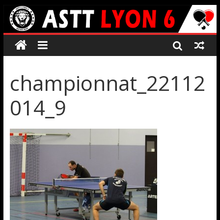
championnat_22112
014_9