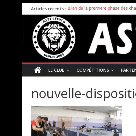
Articles récents :
Bilan de la première phase des ch
Bilan de fin de saison pour nos éq
Inscriptions 2026/2027 – c’est parti 
Stage enfants été 2026 – ouverture
Championnat par équipes – 21/22
LE CLUB
COMPÉTITIONS
PARTE
nouvelle-dispositi