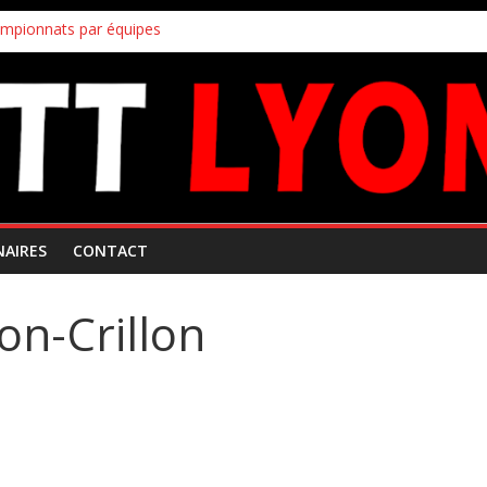
ampionnats par équipes
uipes
!
s inscriptions aux joueurs non licenciés au club
 Mars 2026
NAIRES
CONTACT
on-Crillon