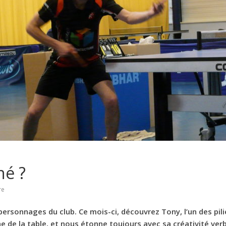
né ?
re
ersonnages du club. Ce mois-ci, découvrez Tony, l’un des pi
he de la table, et nous étonne toujours avec sa créativité v