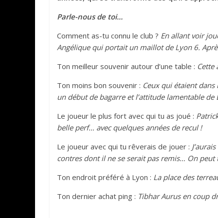
Parle-nous de toi…
Comment as-tu connu le club ?
En allant voir jou
Angélique qui portait un maillot de Lyon 6. Après 
Ton meilleur souvenir autour d’une table :
Cette 
Ton moins bon souvenir :
Ceux qui étaient dans 
un début de bagarre et l’attitude lamentable de 
Le joueur le plus fort avec qui tu as joué :
Patric
belle perf… avec quelques années de recul !
Le joueur avec qui tu rêverais de jouer :
J’aurai
contres dont il ne se serait pas remis… On peut
Ton endroit préféré à Lyon :
La place des terreau
Ton dernier achat ping :
Tibhar Aurus en coup droi