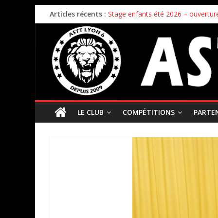
Articles récents :
Stage enfants été 2026 – ouverture
Championnat par équipes – 21/22
Bilan de la première phase des ch
Bilan de fin de saison pour nos éq
Inscriptions 2026/2027 – c’est parti 
LE CLUB
COMPÉTITIONS
PARTE