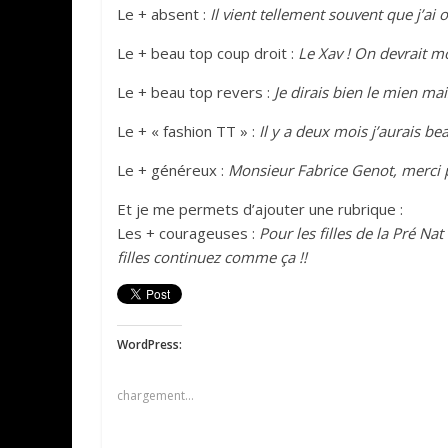
Le + absent :
Il vient tellement souvent que j’a
Le + beau top coup droit :
Le Xav ! On devrait m
Le + beau top revers :
Je dirais bien le mien mai
Le + « fashion TT » :
Il y a deux mois j’aurais be
Le + généreux :
Monsieur Fabrice Genot, merci 
Et je me permets d’ajouter une rubrique :
Les + courageuses :
Pour les filles de la Pré Na
filles continuez comme ça !!
WordPress:
chargement…