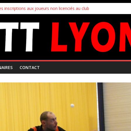
s inscriptions aux joueurs non licenciés au club
 Mars 2026
ampionnats par équipes
uipes
!
NAIRES
CONTACT