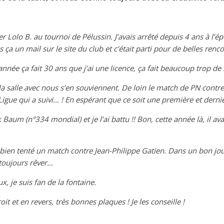
er Lolo B. au tournoi de Pélussin. J’avais arrêté depuis 4 ans à l’épo
ça un mail sur le site du club et c’était parti pour de belles renc
année ça fait 30 ans que j’ai une licence, ça fait beaucoup trop d
la salle avec nous s’en souviennent. De loin le match de PN contre 
Ligue qui a suivi… ! En espérant que ce soit une première et derniè
k Baum (n°334 mondial) et je l’ai battu !! Bon, cette année là, il 
s bien tenté un match contre Jean-Philippe Gatien. Dans un bon jou
 toujours rêver…
x, je suis fan de la fontaine.
t et en revers, très bonnes plaques ! Je les conseille !