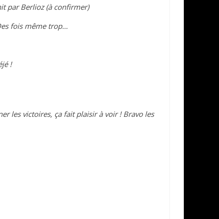
t par Berlioz (à confirmer)
! Des fois même trop…
jé !
es victoires, ça fait plaisir à voir ! Bravo les